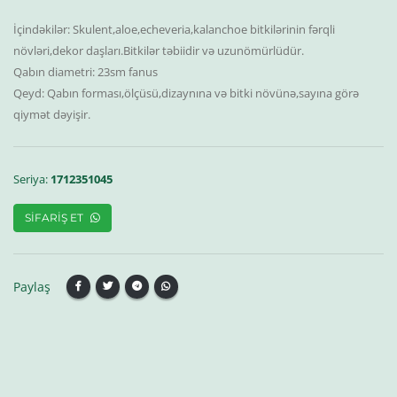
İçindəkilər: Skulent,aloe,echeveria,kalanchoe bitkilərinin fərqli
növləri,dekor daşları.Bitkilər təbiidir və uzunömürlüdür.
Qabın diametri: 23sm fanus
Qeyd: Qabın forması,ölçüsü,dizaynına və bitki növünə,sayına görə
Seriya:
1712351045
SIFARIŞ ET
Paylaş