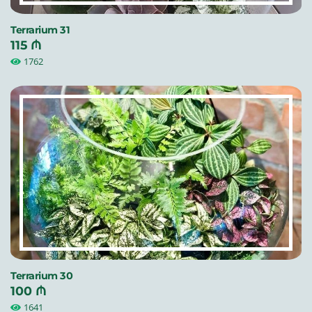
Terrarium 31
115 ₼
1762
Terrarium 30
100 ₼
1641