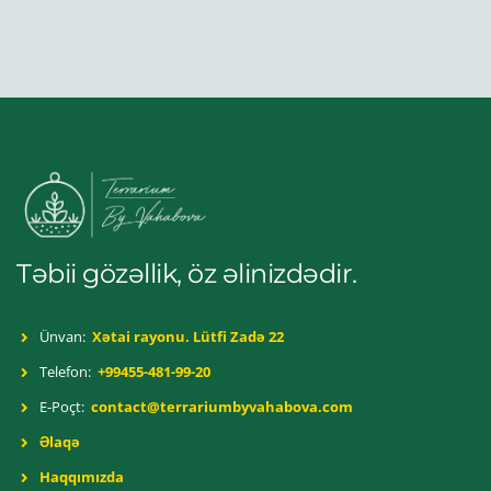
Təbii gözəllik, öz əlinizdədir.
Ünvan:
Xətai rayonu. Lütfi Zadə 22
Telefon:
+99455-481-99-20
E-Poçt:
contact@terrariumbyvahabova.com
Əlaqə
Haqqımızda