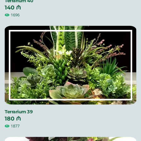
Terrarium 40
140 ₼
1696
Terrarium 39
180 ₼
1877