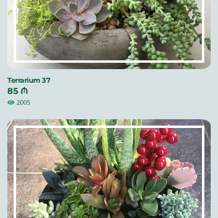
Terrarium 37
85 ₼
2005