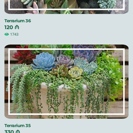
Terrarium 36
120 ₼
1743
Terrarium 35
330 ₼