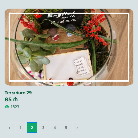
Terrarium 29
85 ₼
1823
‹
1
2
3
4
5
›