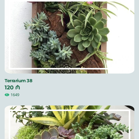
Terrarium 38
120 ₼
1649