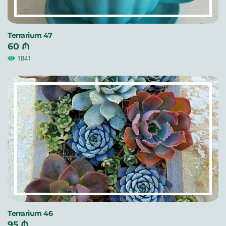
Terrarium 47
60 ₼
1841
Terrarium 46
95 ₼