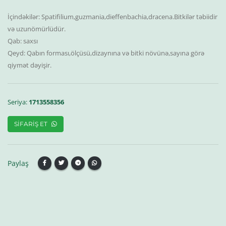
İçindəkilər: Spatifilium,guzmania,dieffenbachia,dracena.Bitkilər təbiidir
və uzunömürlüdür.
Qab: saxsı
Qeyd: Qabın forması,ölçüsü,dizaynına və bitki növünə,sayına görə
Seriya:
1713558356
SIFARIŞ ET
Paylaş