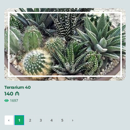
Terrarium 40
140 ₼
1697
‹
1
2
3
4
5
›