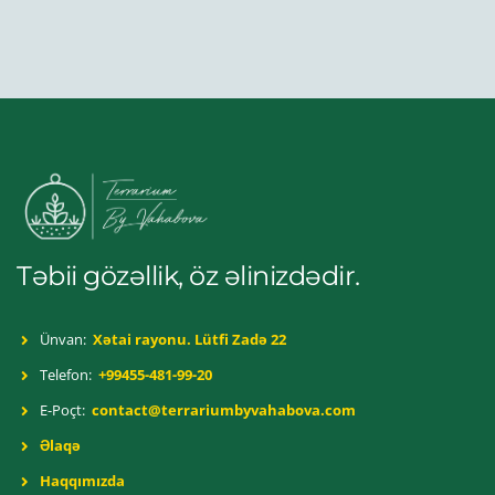
Təbii gözəllik, öz əlinizdədir.
Ünvan:
Xətai rayonu. Lütfi Zadə 22
Telefon:
+99455-481-99-20
E-Poçt:
contact@terrariumbyvahabova.com
Əlaqə
Haqqımızda