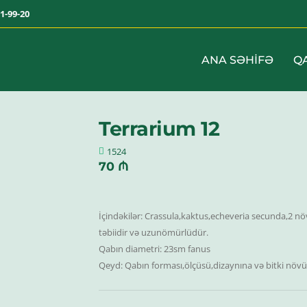
1-99-20
ANA SƏHIFƏ
Q
Terrarium 12
1524
70 ₼
İçindəkilər: Crassula,kaktus,echeveria secunda,2 növ 
təbiidir və uzunömürlüdür.
Qabın diametri: 23sm fanus