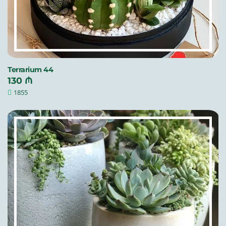
Terrarium 44
130 ₼
1855