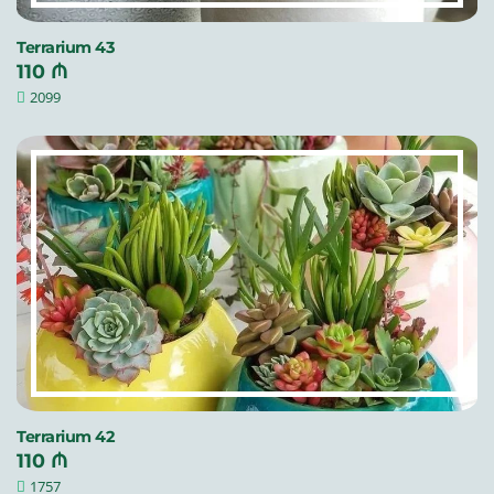
Terrarium 43
110 ₼
2099
Terrarium 42
110 ₼
1757