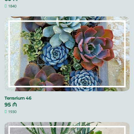
1840
Terrarium 46
95 ₼
1930