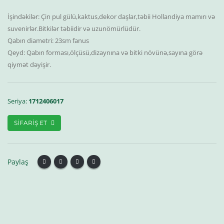
İşindəkilər: Çin pul gülü,kaktus,dekor daşlar,təbii Hollandiya mamırı və
suvenirlər.Bitkilər təbiidir və uzunömürlüdür.
Qabın diametri: 23sm fanus
Qeyd: Qabın forması,ölçüsü,dizaynına və bitki növünə,sayına görə
Seriya:
1712406017
SIFARIŞ ET
Paylaş