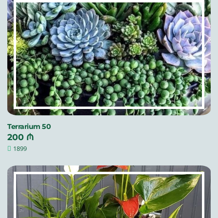
Terrarium 50
200 ₼
1899