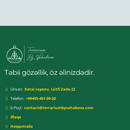
Təbii gözəllik, öz əlinizdədir.
Ünvan:
Xətai rayonu. Lütfi Zadə 22
Telefon:
+99455-481-99-20
E-Poçt:
contact@terrariumbyvahabova.com
Əlaqə
Haqqımızda