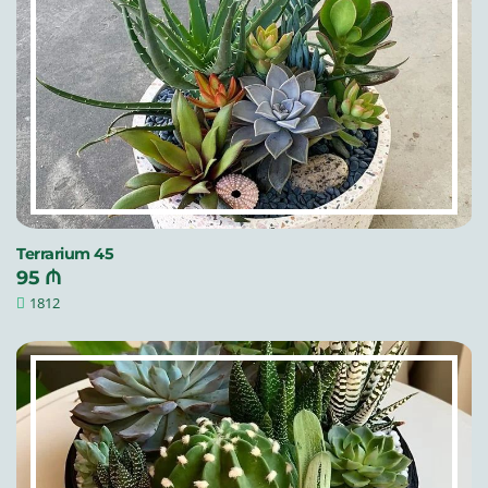
Terrarium 45
95 ₼
1812