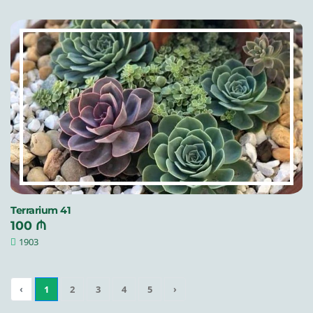
Terrarium 41
100 ₼
1903
‹
1
2
3
4
5
›